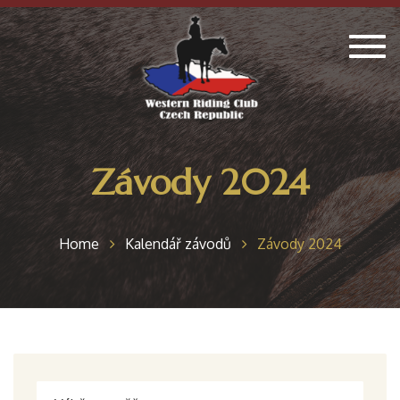
Togg
navig
Závody 2024
Home
Kalendář závodů
Závody 2024