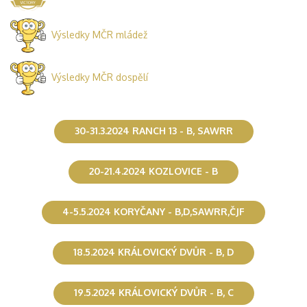
Výsledky MČR mládež
Výsledky MČR dospělí
30-31.3.2024 RANCH 13 - B, SAWRR
20-21.4.2024 KOZLOVICE - B
4-5.5.2024 KORYČANY - B,D,SAWRR,ČJF
18.5.2024 KRÁLOVICKÝ DVŮR - B, D
19.5.2024 KRÁLOVICKÝ DVŮR - B, C