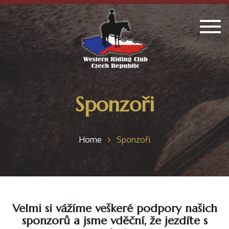
Togg
navig
Sponzoři
Home
Sponzoři
Velmi si vážíme veškeré podpory našich
sponzorů a jsme vděční, že jezdíte s