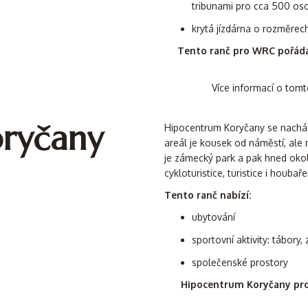
tribunami pro cca 500 os
krytá jízdárna o rozměrec
Tento ranč pro WRC pořádá
Více informací o tomt
ryčany
Hipocentrum Koryčany se nacház
areál je kousek od náměstí, ale
je zámecký park a pak hned okoln
cykloturistice, turistice i houbař
Tento ranč nabízí:
ubytování
sportovní aktivity: tábory,
společenské prostory
Hipocentrum Koryčany pro