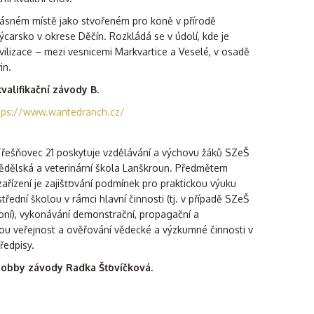
rásném místě jako stvořeném pro koně v přírodě
arsko v okrese Děčín. Rozkládá se v údolí, kde je
vilizace – mezi vesnicemi Markvartice a Veselé, v osadě
in.
alifikační závody B.
tps://www.wantedranch.cz/
 Třešňovec 21 poskytuje vzdělávání a výchovu žáků SZeŠ
dělská a veterinární škola Lanškroun. Předmětem
ařízení je zajišťování podmínek pro praktickou výuku
třední školou v rámci hlavní činnosti (tj. v případě SZeŠ
ní), vykonávání demonstrační, propagační a
ou veřejnost a ověřování vědecké a výzkumné činnosti v
ředpisy.
obby závody Radka Šťovíčková.