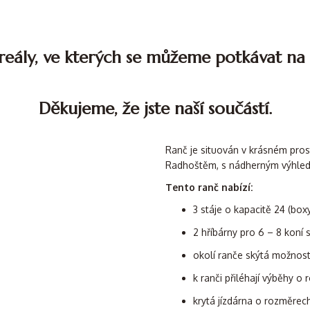
eály, ve kterých se můžeme potkávat n
Děkujeme, že jste naší součástí.
Ranč je situován v krásném pros
Radhoštěm, s nádherným výhled
Tento ranč nabízí:
3 stáje o kapacitě 24 (bo
2 hříbárny pro 6 – 8 koní
okolí ranče skýtá možnost
k ranči přiléhají výběhy o 
krytá jízdárna o rozměre