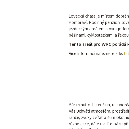
Lovecká chata je místem dobrého 
Pomoraví. Rodinný penzion, lov
jezdeckým areálem s minigolfem
pěšinami, cyklostezkami a řeko
Tento areál pro WRC pořádá k
Více informací naleznete zde:
ht
Pár minut od Trenčína, u Ľuborč
Vás uchvátí atmosféra, prostředí 
ranče, zvuky zvířat a šum okolní
různé akce, dále uvidíte oázu při