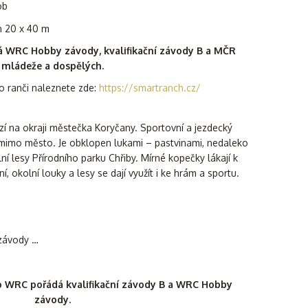
ob
h 20 x 40 m
 WRC Hobby závody, kvalifikační závody B a MČR
mládeže a dospělých.
o ranči naleznete zde:
https://smartranch.cz/
í na okraji městečka Koryčany. Sportovní a jezdecký
 mimo město. Je obklopen lukami – pastvinami, nedaleko
í lesy Přírodního parku Chřiby. Mírné kopečky lákají k
ení, okolní louky a lesy se dají využít i ke hrám a sportu.
 závody …
 WRC pořádá kvalifikační závody B a WRC Hobby
závody.