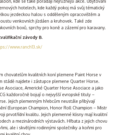
loon, kde se také pořádají nejrůznější akce. Ubytování
ernových hotelech, kde každý pokoj má svůj tématický
velkou jezdeckou halou s odděleným opracovištěm a
poustu venkovních jízdáen a kruhovek. Také zde
enkovních boxů, sprchy pro koně a zázemí pro karavany.
alifikační závody B.
tps://www.ranch13.sk/
 chovatelům kvalitních koní plemene Paint Horse v
ém stádě najdete i zástupce plemene Quarter Horse.
se Asociace, Americké Quarter Horse Asociace a jako
G každoročně bojují o nejvyšší evropské tituly –
se. Jejich plemenným hřebcům neustále přibývají
enění (European Champion, Honor Roll Champion – Mistr
oji prvotřídní kvalitu. Jejich plemenné klisny mají kvalitní
dech a mezinárodních výstavách. Hřbata z jejich chovu
ňmi, ale i skvělými rodinnými společníky a koňmi pro
lmi kvalitní chov.