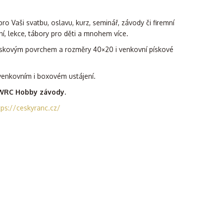
ro Vaši svatbu, oslavu, kurz, seminář, závody či firemní
ní, lekce, tábory pro děti a mnohem více.
pískovým povrchem a rozměry 40×20 i venkovní pískové
venkovním i boxovém ustájení.
 WRC Hobby závody.
ps://ceskyranc.cz/