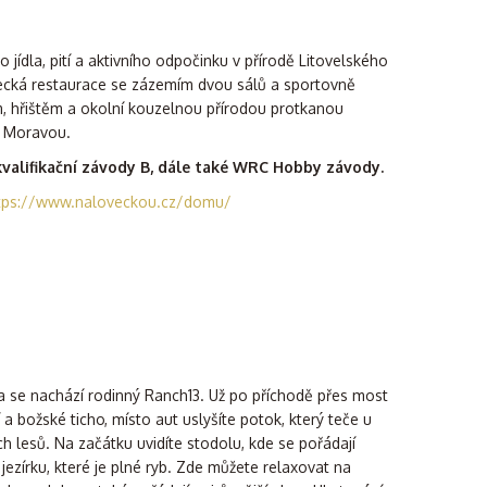
jídla, pití a aktivního odpočinku v přírodě Litovelského
ecká restaurace se zázemím dvou sálů a sportovně
, hřištěm a okolní kouzelnou přírodou protkanou
u Moravou.
valifikační závody B, dále také WRC Hobby závody.
tps://www.naloveckou.cz/domu/
a se nachází rodinný Ranch13. Už po příchodě přes most
a božské ticho, místo aut uslyšíte potok, který teče u
ch lesů. Na začátku uvidíte stodolu, kde se pořádají
 jezírku, které je plné ryb. Zde můžete relaxovat na