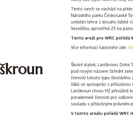
Tento ranch se nachází na přek
Národního parku Českosaské Švýc
umístěn lehce z dosahu lidské ci
Veselíčko, uprostřed 25 ha pastv
Tento areál pro WRC pořádá kv
Více informací naleznete zde:
ht
nškroun
Školní statek, Lanškroun, Dolní
pod novým názvem Střední země
činnosti tohoto typu školského z
žáků ve spolupráci s příslušnou s
Lanškroun chovu HZ převážně ko
poradenské činnosti pro odborn
souladu s příslušnými právními p
V tomto areálu pořádá WRC H