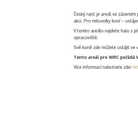
Český ranč je areál se zázemím p
akci. Pro milovníky koní – ustáje
V tomto areálu najdete halu s 
opracoviště.
Své koně zde můžete ustájit ve 
Tento areál pro WRC pořádá
Více informací naleznete zde:
htt