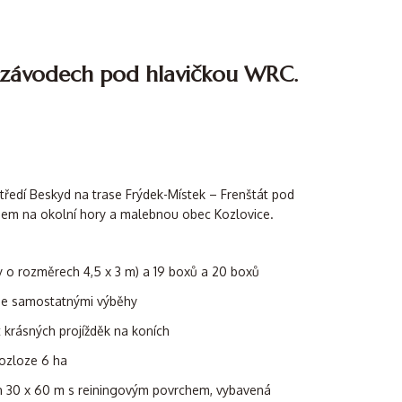
a závodech pod hlavičkou WRC.
tředí Beskyd na trase Frýdek-Místek – Frenštát pod
em na okolní hory a malebnou obec Kozlovice.
xy o rozměrech 4,5 x 3 m) a 19 boxů a 20 boxů
 se samostatnými výběhy
 krásných projížděk na koních
rozloze 6 ha
ch 30 x 60 m s reiningovým povrchem, vybavená