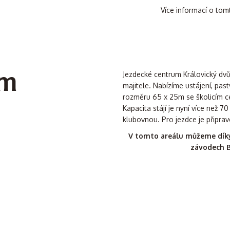
Více informací o tom
um
Jezdecké centrum Královický dvůr
majitele. Nabízíme ustájení, pas
rozměru 65 x 25m se školicím c
Kapacita stájí je nyní více než 70
klubovnou. Pro jezdce je připra
V tomto areálu můžeme dík
závodech B