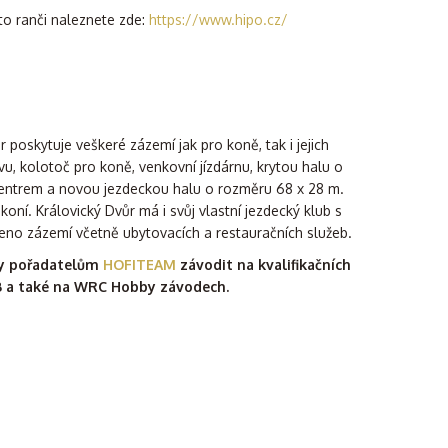
to ranči naleznete zde:
https://www.hipo.cz/
 poskytuje veškeré zázemí jak pro koně, tak i jejich
tvu, kolotoč pro koně, venkovní jízdárnu, krytou halu o
entrem a novou jezdeckou halu o rozměru 68 x 28 m.
 koní. Královický Dvůr má i svůj vlastní jezdecký klub s
veno zázemí včetně ubytovacích a restauračních služeb.
y pořadatelům
HOFITEAM
závodit na kvalifikačních
 a také na WRC Hobby závodech.