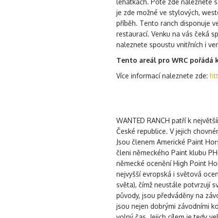
lehátkách. Poté zde naleznete sa
je zde možné ve stylových, west
příběh. Tento ranch disponuje 
restaurací. Venku na vás čeká s
naleznete spoustu vnitřních i v
Tento areál pro WRC pořádá kv
Více informací naleznete zde:
ht
WANTED RANCH patří k největším
České republice. V jejich chovn
Jsou členem Americké Paint Hor
členi německého Paint klubu PHC
německé ocenění High Point Hor
nejvyšší evropská i světová oc
světa), čímž neustále potvrzují sv
původy, jsou předváděny na závo
jsou nejen dobrými závodními ko
volný čas. Jejich cílem je tedy ve