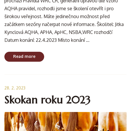
prochází Pravidla WRC ČR, generální úpravou dle vzoru
AQHA pravidel, rozhodli jsme se školení otevřít i pro
širokou veřejnost. Máte jedinečnou možnost před
začátkem sezóny načerpat nové informace. Školitel: Jitka
Kynclová AQHA, APHA, ApHC, NSBA,WRC rozhodčí
Datum konání: 22.4.2023 Místo konání ...
Read more
28. 2. 2023
Skokan roku 2023