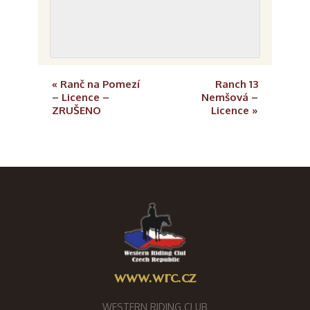
«
Ranč na Pomezí
Ranch 13
– Licence –
Nemšová –
ZRUŠENO
Licence
»
www.wrc.cz
WESTERN RIDING CLUB