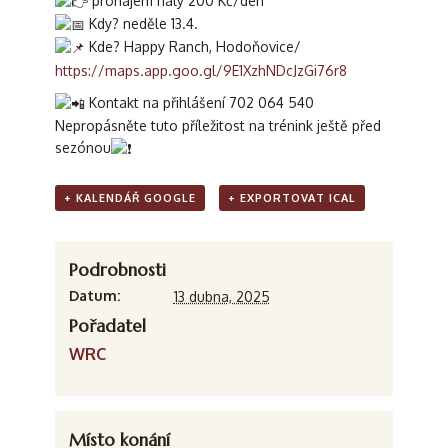
pronájem haly 200 Kč/den
Kdy? neděle 13.4.
Kde? Happy Ranch, Hodoňovice/
https://maps.app.goo.gl/9E1XzhNDcJzGi76r8
Kontakt na přihlášení 702 064 540
Nepropásněte tuto příležitost na trénink ještě před
sezónou
+ KALENDÁŘ GOOGLE
+ EXPORTOVAT ICAL
Podrobnosti
Datum:
13 dubna, 2025
Pořadatel
WRC
Místo konání