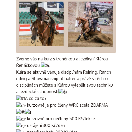
Zveme vás na kurz s trenérkou a jezdkyní Klárou
Řeháčkovou
Klára se aktivně věnuje disciplínám Reining, Ranch
riding a Showmanship at halter a právě v těchto
disciplínách můžete s Klárou vylepšit svou techniku
a jezdecké schopnosti
A co za to?
kurzovné je pro členy WRC zcela ZDARMA
kurzovné pro nečleny 500 Kč/lekce
ustájení 300 Kč/den