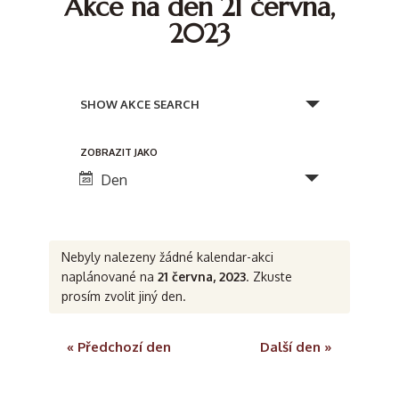
Akce na den 21 června,
2023
N
a
SHOW AKCE SEARCH
v
N
ZOBRAZIT JAKO
i
a
Den
g
v
a
i
c
Nebyly nalezeny žádné kalendar-akci
g
naplánované na
21 června, 2023
. Zkuste
e
a
prosím zvolit jiný den.
c
p
e
r
«
Předchozí den
Další den
»
p
o