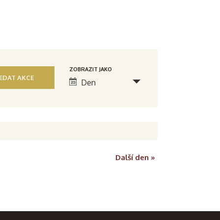
N
ZOBRAZIT JAKO
Den
a
v
i
g
Další den
»
a
c
e