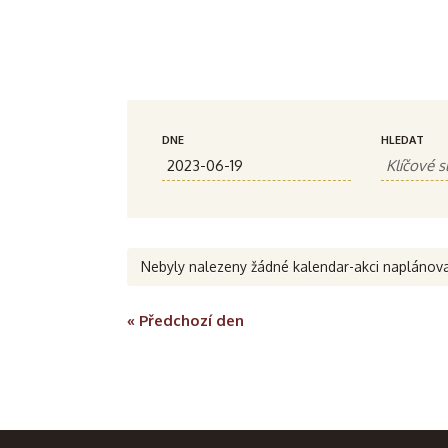
N
A
DNE
HLEDAT
a
k
c
v
e
i
Nebyly nalezeny žádné kalendar-akci napláno
H
g
«
Předchozí den
l
e
a
d
c