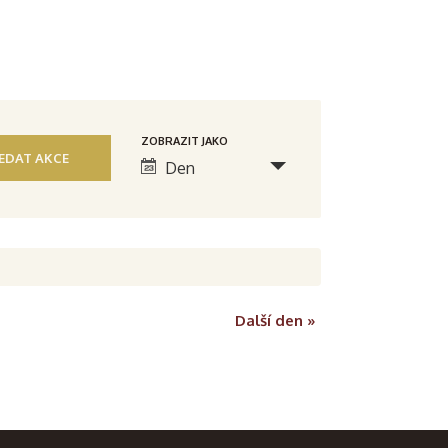
N
ZOBRAZIT JAKO
Den
a
v
i
g
Další den
»
a
c
e