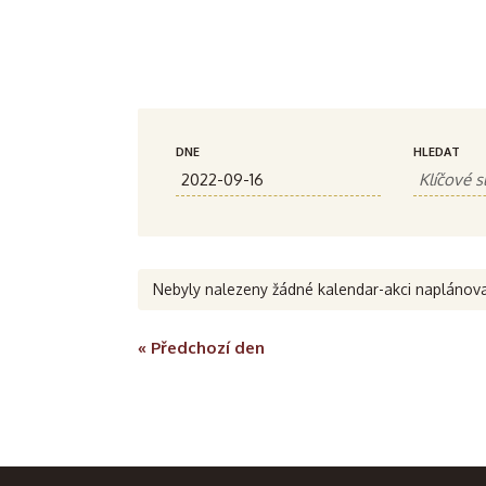
N
A
DNE
HLEDAT
a
k
c
v
e
i
Nebyly nalezeny žádné kalendar-akci napláno
H
g
«
Předchozí den
l
e
a
d
c