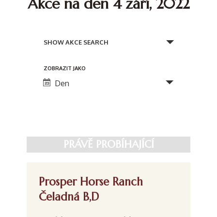
Akce na den 4 září, 2022
N
a
SHOW AKCE SEARCH
v
N
ZOBRAZIT JAKO
i
a
Den
g
v
a
i
c
g
e
a
PRÁVĚ PROBÍHAJÍCÍ
c
p
e
r
Prosper Horse Ranch
p
o
Čeladná B,D
r
h