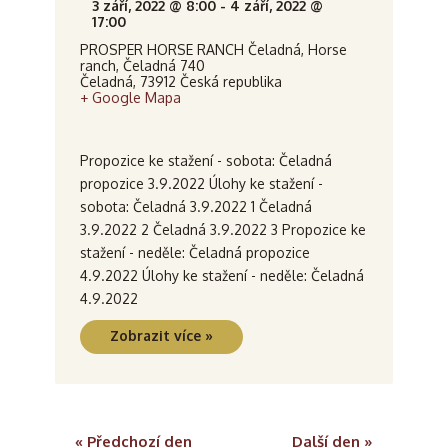
o
3 září, 2022 @ 8:00
-
4 září, 2022 @
l
17:00
z
PROSPER HORSE RANCH Čeladná,
Horse
e
o
ranch, Čeladná 740
Čeladná
,
73912
Česká republika
b
d
+ Google Mapa
r
á
a
n
Propozice ke stažení - sobota: Čeladná
z
propozice 3.9.2022 Úlohy ke stažení -
í
e
sobota: Čeladná 3.9.2022 1 Čeladná
a
3.9.2022 2 Čeladná 3.9.2022 3 Propozice ke
n
stažení - neděle: Čeladná propozice
z
í
4.9.2022 Úlohy ke stažení - neděle: Čeladná
A
o
4.9.2022
k
b
Zobrazit více »
c
r
e
a
z
«
Předchozí den
Další den
»