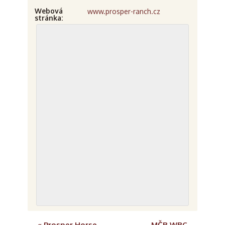
Webová
www.prosper-ranch.cz
stránka:
«
Prosper Horse
MČR WRC