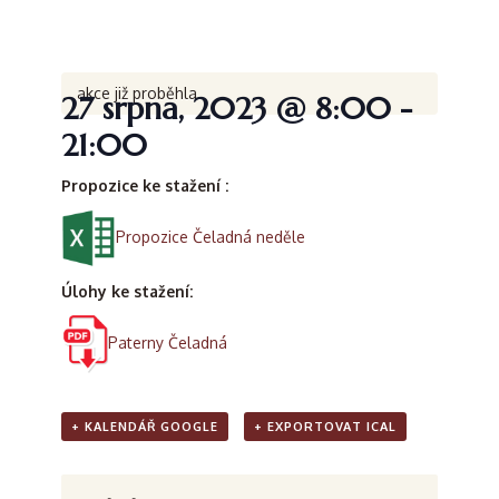
akce již proběhla.
27 srpna, 2023 @ 8:00
-
21:00
Propozice ke stažení :
Propozice Čeladná neděle
Úlohy ke stažení:
Paterny Čeladná
+ KALENDÁŘ GOOGLE
+ EXPORTOVAT ICAL