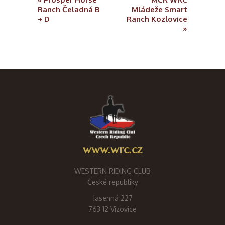
Ranch Čeladná B
Mládeže Smart
+ D
Ranch Kozlovice
»
www.wrc.cz
WESTERN RIDING CLUB
České republiky
Jasenná 227
763 12 Vizovice