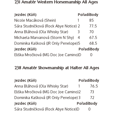
231 Amatér Western Horsemanship All Ages
Jezdec (Kůň)
Pořadí
Body
Nicole Macáková (Shein)
1
85
Sára Studničková (Rock Abye Notice)
2
77.5
Anna Bláhová (Ola Whisky Star)
3
70
Michaela Marvanová (Storm N Shy)
4
67.5
Dominika Kašková (JR Only Penelope)
5
68.5
Jezdec (Kůň)
Pořadí
Body
Eliška Mročková (MG Doc Joe Camino)
D
0
238 Amatér Showmanship at Halter All Ages
Jezdec (Kůň)
Pořadí
Body
Anna Bláhová (Ola Whisky Star)
1
76.5
Eliška Mročková (MG Doc Joe Camino)
2
73
Dominika Kašková (JR Only Penelope)
3
72
Jezdec (Kůň)
Pořadí
Body
Sára Studničková (Rock Abye Notice)
D
0