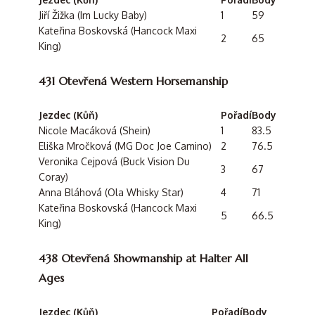
Jiří Žižka (Im Lucky Baby)
1
59
Kateřina Boskovská (Hancock Maxi
2
65
King)
431 Otevřená Western Horsemanship
Jezdec (Kůň)
Pořadí
Body
Nicole Macáková (Shein)
1
83.5
Eliška Mročková (MG Doc Joe Camino)
2
76.5
Veronika Cejpová (Buck Vision Du
3
67
Coray)
Anna Bláhová (Ola Whisky Star)
4
71
Kateřina Boskovská (Hancock Maxi
5
66.5
King)
438 Otevřená Showmanship at Halter All
Ages
Jezdec (Kůň)
Pořadí
Body