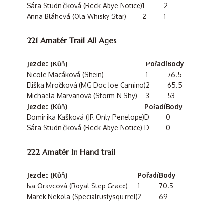
Sára Studničková (Rock Abye Notice)
1
2
Anna Bláhová (Ola Whisky Star)
2
1
221 Amatér Trail All Ages
Jezdec (Kůň)
Pořadí
Body
Nicole Macáková (Shein)
1
76.5
Eliška Mročková (MG Doc Joe Camino)
2
65.5
Michaela Marvanová (Storm N Shy)
3
53
Jezdec (Kůň)
Pořadí
Body
Dominika Kašková (JR Only Penelope)
D
0
Sára Studničková (Rock Abye Notice)
D
0
222 Amatér In Hand trail
Jezdec (Kůň)
Pořadí
Body
Iva Oravcová (Royal Step Grace)
1
70.5
Marek Nekola (Specialrustysquirrel)
2
69