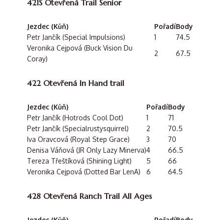
421S Otevřená Trail Senior
Jezdec (Kůň)
Pořadí
Body
Petr Jančík (Special Impulsions)
1
74.5
Veronika Cejpová (Buck Vision Du
2
67.5
Coray)
422 Otevřená In Hand trail
Jezdec (Kůň)
Pořadí
Body
Petr Jančík (Hotrods Cool Dot)
1
71
Petr Jančík (Specialrustysquirrel)
2
70.5
Iva Oravcová (Royal Step Grace)
3
70
Denisa Váňová (JR Only Lazy Minerva)
4
66.5
Tereza Třeštíková (Shining Light)
5
66
Veronika Cejpová (Dotted Bar LenA)
6
64.5
428 Otevřená Ranch Trail All Ages
Jezdec (Kůň)
Pořadí
Body