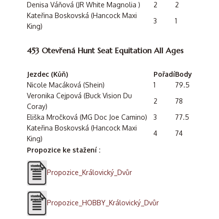
Denisa Váňová (JR White Magnolia )
2
2
Kateřina Boskovská (Hancock Maxi
3
1
King)
453 Otevřená Hunt Seat Equitation All Ages
Jezdec (Kůň)
Pořadí
Body
Nicole Macáková (Shein)
1
79.5
Veronika Cejpová (Buck Vision Du
2
78
Coray)
Eliška Mročková (MG Doc Joe Camino)
3
77.5
Kateřina Boskovská (Hancock Maxi
4
74
King)
Propozice ke stažení :
Propozice_Královický_Dvůr
Propozice_HOBBY_Královický_Dvůr