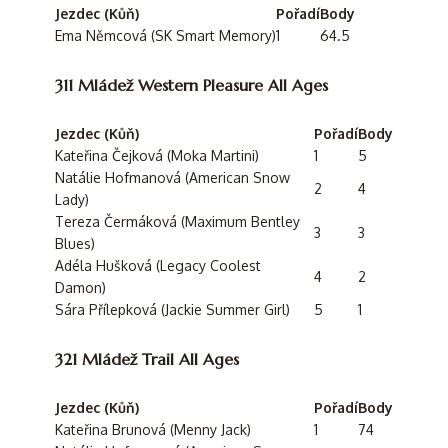
Jezdec (Kůň)
Pořadí
Body
Ema Němcová (SK Smart Memory)
1
64.5
311 Mládež Western Pleasure All Ages
Jezdec (Kůň)
Pořadí
Body
Kateřina Čejková (Moka Martini)
1
5
Natálie Hofmanová (American Snow
2
4
Lady)
Tereza Čermáková (Maximum Bentley
3
3
Blues)
Adéla Hušková (Legacy Coolest
4
2
Damon)
Sára Přílepková (Jackie Summer Girl)
5
1
321 Mládež Trail All Ages
Jezdec (Kůň)
Pořadí
Body
Kateřina Brunová (Menny Jack)
1
74