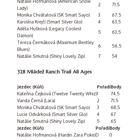
Natálie Hofmanová (American Snow
2
71.5
Lady)
Monika Chvátalová (SK Smart Sayo)
3
67.5
Karolína Krejčí (Smart Silver Glo)
4
63.5
Adéla Hušková (Legacy Coolest
5
63.5
Damon)
Tereza Čermáková (Maximum Bentley
6
56.5
Blues)
Natálie Smutná (Shiny Lovely Zip)
7
54
328 Mládež Ranch Trail All Ages
Jezdec (Kůň)
Pořadí
Body
Kateřina Čejková (Twelve Twenty Whiz)
1
74.5
Vanda Černá (Lara)
2
71.5
Monika Chvátalová (SK Smart Sayo)
3
68.5
Lucie Odvárková (Smart Silver Glo)
4
67
Natálie Smutná (Shiny Lovely Zip)
5
65
Jezdec (Kůň)
Pořadí
Body
Natálie Hofmanová (Hardin Zara Poke)
D
0