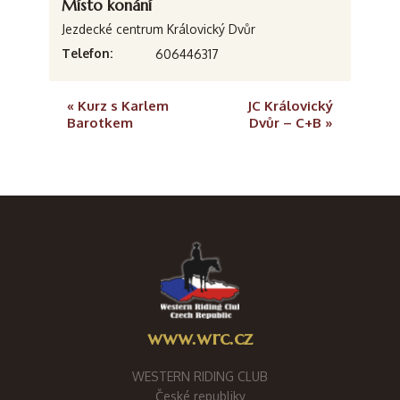
Místo konání
Jezdecké centrum Královický Dvůr
Telefon:
606446317
«
Kurz s Karlem
JC Královický
Barotkem
Dvůr – C+B
»
www.wrc.cz
WESTERN RIDING CLUB
České republiky