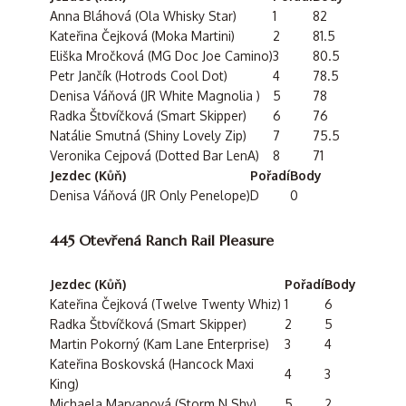
Anna Bláhová (Ola Whisky Star)
1
82
Kateřina Čejková (Moka Martini)
2
81.5
Eliška Mročková (MG Doc Joe Camino)
3
80.5
Petr Jančík (Hotrods Cool Dot)
4
78.5
Denisa Váňová (JR White Magnolia )
5
78
Radka Šťovíčková (Smart Skipper)
6
76
Natálie Smutná (Shiny Lovely Zip)
7
75.5
Veronika Cejpová (Dotted Bar LenA)
8
71
Jezdec (Kůň)
Pořadí
Body
Denisa Váňová (JR Only Penelope)
D
0
445 Otevřená Ranch Rail Pleasure
Jezdec (Kůň)
Pořadí
Body
Kateřina Čejková (Twelve Twenty Whiz)
1
6
Radka Šťovíčková (Smart Skipper)
2
5
Martin Pokorný (Kam Lane Enterprise)
3
4
Kateřina Boskovská (Hancock Maxi
4
3
King)
Michaela Marvanová (Storm N Shy)
5
2