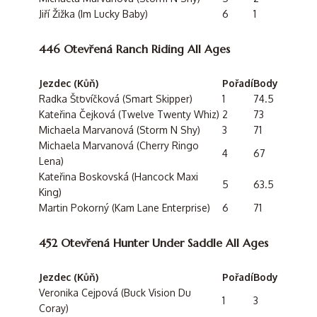
Jiří Žižka (Im Lucky Baby)
6
1
446 Otevřená Ranch Riding All Ages
Jezdec (Kůň)
Pořadí
Body
Radka Šťovíčková (Smart Skipper)
1
74.5
Kateřina Čejková (Twelve Twenty Whiz)
2
73
Michaela Marvanová (Storm N Shy)
3
71
Michaela Marvanová (Cherry Ringo
4
67
Lena)
Kateřina Boskovská (Hancock Maxi
5
63.5
King)
Martin Pokorný (Kam Lane Enterprise)
6
71
452 Otevřená Hunter Under Saddle All Ages
Jezdec (Kůň)
Pořadí
Body
Veronika Cejpová (Buck Vision Du
1
3
Coray)