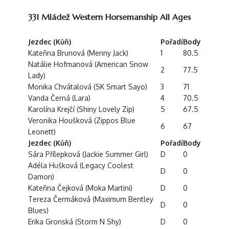
331 Mládež Western Horsemanship All Ages
Jezdec (Kůň)
Pořadí
Body
Kateřina Brunová (Menny Jack)
1
80.5
Natálie Hofmanová (American Snow
2
77.5
Lady)
Monika Chvátalová (SK Smart Sayo)
3
71
Vanda Černá (Lara)
4
70.5
Karolína Krejčí (Shiny Lovely Zip)
5
67.5
Veronika Houšková (Zippos Blue
6
67
Leonett)
Jezdec (Kůň)
Pořadí
Body
Sára Přílepková (Jackie Summer Girl)
D
0
Adéla Hušková (Legacy Coolest
D
0
Damon)
Kateřina Čejková (Moka Martini)
D
0
Tereza Čermáková (Maximum Bentley
D
0
Blues)
Erika Gronská (Storm N Shy)
D
0