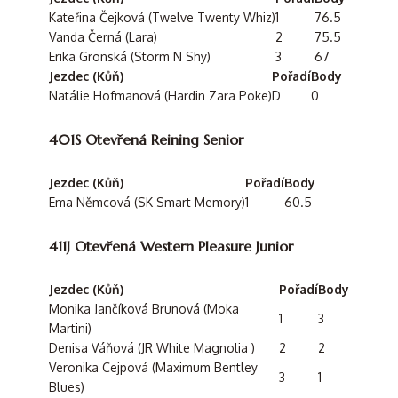
Kateřina Čejková (Twelve Twenty Whiz)
1
76.5
Vanda Černá (Lara)
2
75.5
Erika Gronská (Storm N Shy)
3
67
Jezdec (Kůň)
Pořadí
Body
Natálie Hofmanová (Hardin Zara Poke)
D
0
401S Otevřená Reining Senior
Jezdec (Kůň)
Pořadí
Body
Ema Němcová (SK Smart Memory)
1
60.5
411J Otevřená Western Pleasure Junior
Jezdec (Kůň)
Pořadí
Body
Monika Jančíková Brunová (Moka
1
3
Martini)
Denisa Váňová (JR White Magnolia )
2
2
Veronika Cejpová (Maximum Bentley
3
1
Blues)