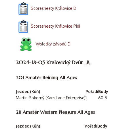
Scoresheety Královice D
Scoresheety Královice Pidi
Výsledky závodů D
2024-18-05 Kralovický Dvůr ,,B,,
201 Amatér Reining All Ages
Jezdec (Kůň)
Pořadí
Body
Martin Pokorný (Kam Lane Enterprise)
1
60.5
211 Amatér Western Pleasure All Ages
Jezdec (Kůň)
Pořadí
Body