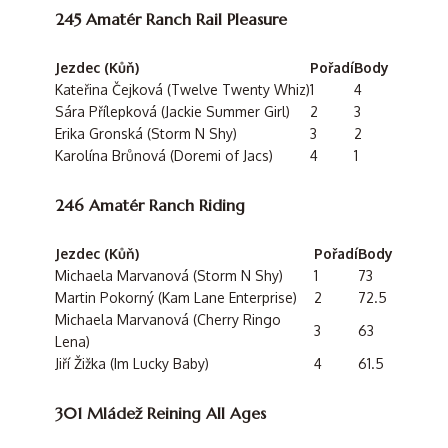
245 Amatér Ranch Rail Pleasure
Jezdec (Kůň)
Pořadí
Body
Kateřina Čejková (Twelve Twenty Whiz)
1
4
Sára Přílepková (Jackie Summer Girl)
2
3
Erika Gronská (Storm N Shy)
3
2
Karolína Brůnová (Doremi of Jacs)
4
1
246 Amatér Ranch Riding
Jezdec (Kůň)
Pořadí
Body
Michaela Marvanová (Storm N Shy)
1
73
Martin Pokorný (Kam Lane Enterprise)
2
72.5
Michaela Marvanová (Cherry Ringo
3
63
Lena)
Jiří Žižka (Im Lucky Baby)
4
61.5
301 Mládež Reining All Ages