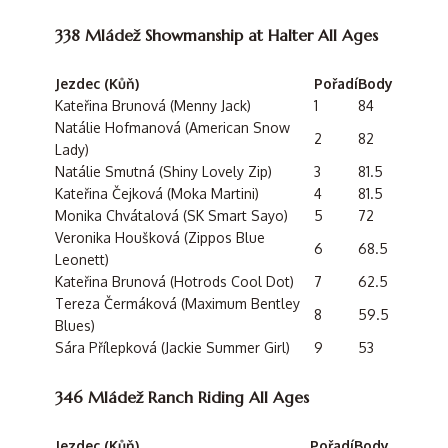
338 Mládež Showmanship at Halter All Ages
Jezdec (Kůň)
Pořadí
Body
Kateřina Brunová (Menny Jack)
1
84
Natálie Hofmanová (American Snow
2
82
Lady)
Natálie Smutná (Shiny Lovely Zip)
3
81.5
Kateřina Čejková (Moka Martini)
4
81.5
Monika Chvátalová (SK Smart Sayo)
5
72
Veronika Houšková (Zippos Blue
6
68.5
Leonett)
Kateřina Brunová (Hotrods Cool Dot)
7
62.5
Tereza Čermáková (Maximum Bentley
8
59.5
Blues)
Sára Přílepková (Jackie Summer Girl)
9
53
346 Mládež Ranch Riding All Ages
Jezdec (Kůň)
Pořadí
Body