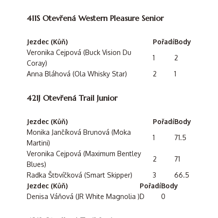
411S Otevřená Western Pleasure Senior
Jezdec (Kůň)
Pořadí
Body
Veronika Cejpová (Buck Vision Du
1
2
Coray)
Anna Bláhová (Ola Whisky Star)
2
1
421J Otevřená Trail Junior
Jezdec (Kůň)
Pořadí
Body
Monika Jančíková Brunová (Moka
1
71.5
Martini)
Veronika Cejpová (Maximum Bentley
2
71
Blues)
Radka Šťovíčková (Smart Skipper)
3
66.5
Jezdec (Kůň)
Pořadí
Body
Denisa Váňová (JR White Magnolia )
D
0