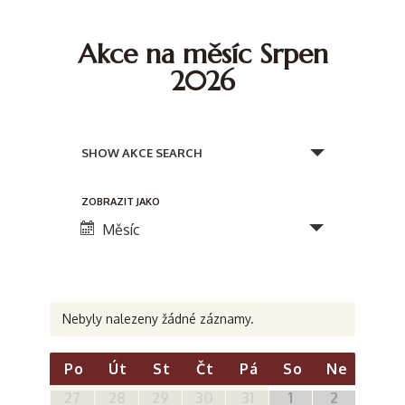
Akce na měsíc Srpen
2026
N
a
SHOW AKCE SEARCH
v
N
ZOBRAZIT JAKO
i
a
Měsíc
g
v
a
i
c
g
Nebyly nalezeny žádné záznamy.
e
a
K
c
p
Po
Út
St
Čt
Pá
So
Ne
a
e
Kalendář
27
28
29
30
31
1
2