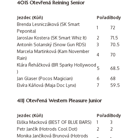
401S Otevřená Reining Senior
Jezdec (Kůň)
Pořadí
Body
Brenda Lesniczáková (SK Smart
1
72
Peponita)
Jaroslav Kostera (SK Smart Whiz It)
2
71.5
Antonín Solanský (Snow Gun RDS)
3
70.5
Marcela Martinková (Kam November
4
70
Rain)
Klára Řeháčková (BR Sparky Hollywood
5
68.5
)
Jan Glaser (Pocos Magician)
6
68
Elvíra Káňová (Maja Doc Lynx)
7
59.5
411J Otevřená Western Pleasure Junior
Jezdec (Kůň)
Pořadí
Body
Eliška Macková (BEST OF BLUE BARS)
1
3
Petr Jančík (Hotrods Cool Dot)
2
2
Monika Jančíková Brunová (Hotrods