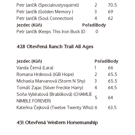
Petr Jančík (Specialrustysquirrel)
2
70.5
Petr Jančík (Golden Memory )
3
69
Petr Jančík (Soul Connection)
4
62
Jezdec (Kůň)
Pořadí
Body
Petr Jančík (Keeps This Iron Buck )
D
0
428 Otevřená Ranch Trail All Ages
Jezdec (Kůň)
Pořadí
Body
Vanda Černá (Lara)
1
66
Romana Hrdinová (JGB Hope)
2
65.5
Michaela Marvanová (Storm N Shy)
3
65.5
Tomáš Zajac (Silver Freckle Harry)
4
64.5
Soňa Vybíralová (Brablíková) (CHAMLIE
5
64
NIMBLE FOREVER)
Kateřina Čejková (Twelve Twenty Whiz)
6
63.5
431 Otevřená Western Horsemanship