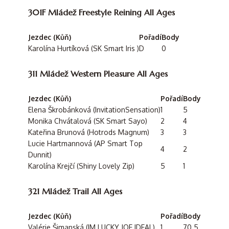
301F Mládež Freestyle Reining All Ages
Jezdec (Kůň)
Pořadí
Body
Karolína Hurtíková (SK Smart Iris )
D
0
311 Mládež Western Pleasure All Ages
Jezdec (Kůň)
Pořadí
Body
Elena Škrobánková (InvitationSensation)
1
5
Monika Chvátalová (SK Smart Sayo)
2
4
Kateřina Brunová (Hotrods Magnum)
3
3
Lucie Hartmannová (AP Smart Top
4
2
Dunnit)
Karolína Krejčí (Shiny Lovely Zip)
5
1
321 Mládež Trail All Ages
Jezdec (Kůň)
Pořadí
Body
Valérie Šimanská (IM LUCKY JOE IDEAL)
1
70.5