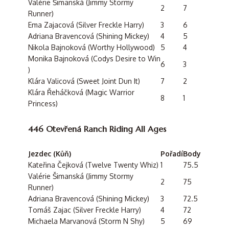
Valérie Šimanská (Jimmy Stormy
2
7
Runner)
Ema Zajacová (Silver Freckle Harry)
3
6
Adriana Bravencová (Shining Mickey)
4
5
Nikola Bajnoková (Worthy Hollywood)
5
4
Monika Bajnoková (Codys Desire to Win
6
3
)
Klára Valicová (Sweet Joint Dun It)
7
2
Klára Řeháčková (Magic Warrior
8
1
Princess)
446 Otevřená Ranch Riding All Ages
Jezdec (Kůň)
Pořadí
Body
Kateřina Čejková (Twelve Twenty Whiz)
1
75.5
Valérie Šimanská (Jimmy Stormy
2
75
Runner)
Adriana Bravencová (Shining Mickey)
3
72.5
Tomáš Zajac (Silver Freckle Harry)
4
72
Michaela Marvanová (Storm N Shy)
5
69