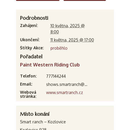
Podrobnosti
Zahájení:
10 května, 2025 @
8:00
Ukončení:
11 května, 2025 @ 17:00
Štítky Akce:
proběhlo
Pořadatel
Paint Western Riding Club
Telefon:
777144244
Email:
shows.smartranch@gmail.com
Webová
www.smartranch.cz
stránka:
Místo konání
Smart ranch – Kozlovice
Kozlovice 928