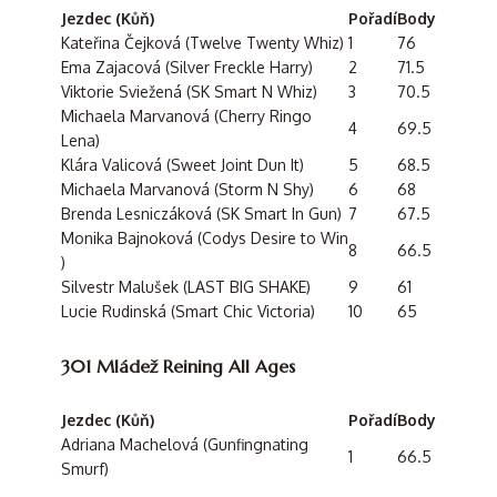
Jezdec (Kůň)
Pořadí
Body
Kateřina Čejková (Twelve Twenty Whiz)
1
76
Ema Zajacová (Silver Freckle Harry)
2
71.5
Viktorie Sviežená (SK Smart N Whiz)
3
70.5
Michaela Marvanová (Cherry Ringo
4
69.5
Lena)
Klára Valicová (Sweet Joint Dun It)
5
68.5
Michaela Marvanová (Storm N Shy)
6
68
Brenda Lesniczáková (SK Smart In Gun)
7
67.5
Monika Bajnoková (Codys Desire to Win
8
66.5
)
Silvestr Malušek (LAST BIG SHAKE)
9
61
Lucie Rudinská (Smart Chic Victoria)
10
65
301 Mládež Reining All Ages
Jezdec (Kůň)
Pořadí
Body
Adriana Machelová (Gunfingnating
1
66.5
Smurf)