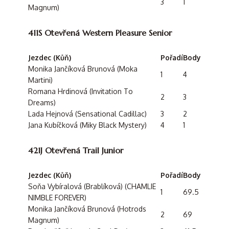
3
1
Magnum)
411S Otevřená Western Pleasure Senior
Jezdec (Kůň)
Pořadí
Body
Monika Jančíková Brunová (Moka
1
4
Martini)
Romana Hrdinová (Invitation To
2
3
Dreams)
Lada Hejnová (Sensational Cadillac)
3
2
Jana Kubíčková (Miky Black Mystery)
4
1
421J Otevřená Trail Junior
Jezdec (Kůň)
Pořadí
Body
Soňa Vybíralová (Brablíková) (CHAMLIE
1
69.5
NIMBLE FOREVER)
Monika Jančíková Brunová (Hotrods
2
69
Magnum)