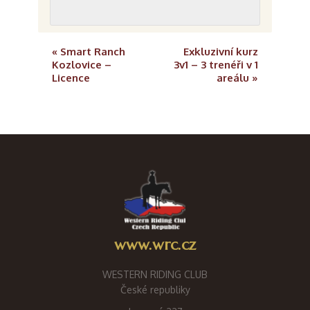
«
Smart Ranch
Exkluzivní kurz
Kozlovice –
3v1 – 3 trenéři v 1
Licence
areálu
»
www.wrc.cz
WESTERN RIDING CLUB
České republiky