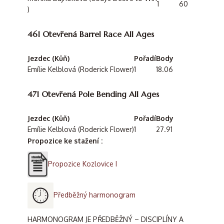
1
60
)
461 Otevřená Barrel Race All Ages
Jezdec (Kůň)
Pořadí
Body
Emílie Kelblová (Roderick Flower)
1
18.06
471 Otevřená Pole Bending All Ages
Jezdec (Kůň)
Pořadí
Body
Emílie Kelblová (Roderick Flower)
1
27.91
Propozice ke stažení :
Propozice Kozlovice I
Předběžný harmonogram
HARMONOGRAM JE PŘEDBĚŽNÝ – DISCIPLÍNY A