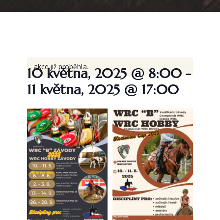
akce již proběhla.
10 května, 2025 @ 8:00
-
11 května, 2025 @ 17:00