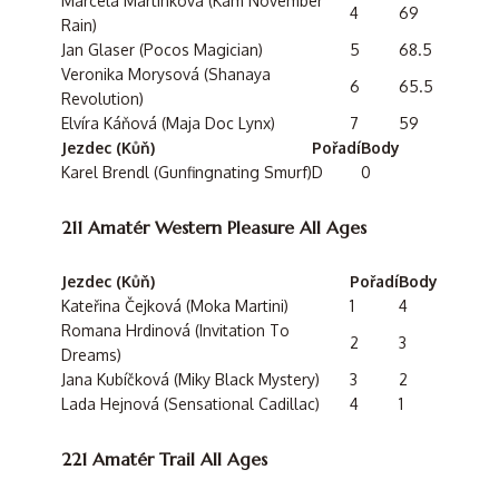
Marcela Martinková (Kam November
4
69
Rain)
Jan Glaser (Pocos Magician)
5
68.5
Veronika Morysová (Shanaya
6
65.5
Revolution)
Elvíra Káňová (Maja Doc Lynx)
7
59
Jezdec (Kůň)
Pořadí
Body
Karel Brendl (Gunfingnating Smurf)
D
0
211 Amatér Western Pleasure All Ages
Jezdec (Kůň)
Pořadí
Body
Kateřina Čejková (Moka Martini)
1
4
Romana Hrdinová (Invitation To
2
3
Dreams)
Jana Kubíčková (Miky Black Mystery)
3
2
Lada Hejnová (Sensational Cadillac)
4
1
221 Amatér Trail All Ages