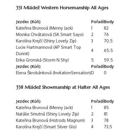
331 Mládež Western Horsemanship All Ages
Jezdec (Kůň)
Pořadí
Body
Kateřina Brunová (Menny Jack)
1
82
Monika Chvátalová (SK Smart Sayo)
2
76
Karolína Krejčí (Shiny Lovely Zip)
3
70.5
Lucie Hartmannová (AP Smart Top
4
65.5
Dunnit)
Erika Gronská (Storm N Shy)
5
59.5
Jezdec (Kůň)
Pořadí
Body
Elena Škrobánková (InvitationSensation)
D
0
338 Mládež Showmanship at Halter All Ages
Jezdec (Kůň)
Pořadí
Body
Kateřina Brunová (Menny Jack)
1
85
Natálie Smutná (Shiny Lovely Zip)
2
81
Kateřina Brunová (Hotrods Magnum)
3
78
Karolína Krejčí (Smart Silver Glo)
4
73.5