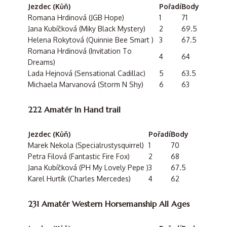
Jezdec (Kůň)
Pořadí
Body
Romana Hrdinová (JGB Hope)
1
71
Jana Kubíčková (Miky Black Mystery)
2
69.5
Helena Rokytová (Quinnie Bee Smart )
3
67.5
Romana Hrdinová (Invitation To
4
64
Dreams)
Lada Hejnová (Sensational Cadillac)
5
63.5
Michaela Marvanová (Storm N Shy)
6
63
222 Amatér In Hand trail
Jezdec (Kůň)
Pořadí
Body
Marek Nekola (Specialrustysquirrel)
1
70
Petra Filová (Fantastic Fire Fox)
2
68
Jana Kubíčková (PH My Lovely Pepe )
3
67.5
Karel Hurtík (Charles Mercedes)
4
62
231 Amatér Western Horsemanship All Ages