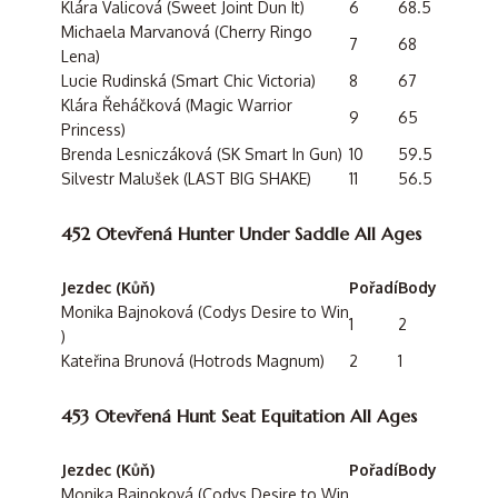
Klára Valicová (Sweet Joint Dun It)
6
68.5
Michaela Marvanová (Cherry Ringo
7
68
Lena)
Lucie Rudinská (Smart Chic Victoria)
8
67
Klára Řeháčková (Magic Warrior
9
65
Princess)
Brenda Lesniczáková (SK Smart In Gun)
10
59.5
Silvestr Malušek (LAST BIG SHAKE)
11
56.5
452 Otevřená Hunter Under Saddle All Ages
Jezdec (Kůň)
Pořadí
Body
Monika Bajnoková (Codys Desire to Win
1
2
)
Kateřina Brunová (Hotrods Magnum)
2
1
453 Otevřená Hunt Seat Equitation All Ages
Jezdec (Kůň)
Pořadí
Body
Monika Bajnoková (Codys Desire to Win