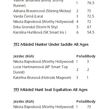
Valérie Šimanská (Jimmy Stormy
1
76.5
Runner)
Adriana Bravencová (Shining Mickey)
2
73
Vanda Černá (Lara)
3
72.5
Nikola Bajnoková (Worthy Hollywood)
4
72
Erika Gronská (Storm N Shy)
5
67
Karolína Hurtíková (SK Smart Iris )
6
54.5
352 Mládež Hunter Under Saddle All Ages
Jezdec (Kůň)
Pořadí
Body
Nikola Bajnoková (Worthy Hollywood)
1
3
Lucie Hartmannová (AP Smart Top
2
2
Dunnit)
Kateřina Brunová (Hotrods Magnum)
3
1
353 Mládež Hunt Seat Equitation All Ages
Jezdec (Kůň)
Pořadí
Body
Nikola Bajnoková (Worthy Hollywood)
1
73