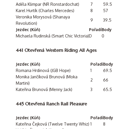
Adéla Klimpar (NR Ronstardochat)
7
59.5
Karel Hurtík (Charles Mercedes)
8
57
Veronika Morysová (Shanaya
9
39.5
Revolution)
Jezdec (Kůň)
Pořadí
Body
Michaela Rudinská (Smart Chic Victoria)
D
0
441 Otevřená Western Riding All Ages
Jezdec (Kůň)
Pořadí
Body
Romana Hrdinová (JGB Hope)
1
69.5
Monika Jančíková Brunová (Moka
2
66
Martini)
Kateřina Brunová (Menny Jack)
3
65.5
445 Otevřená Ranch Rail Pleasure
Jezdec (Kůň)
Pořadí
Body
Kateřina Čejková (Twelve Twenty Whiz)
1
8