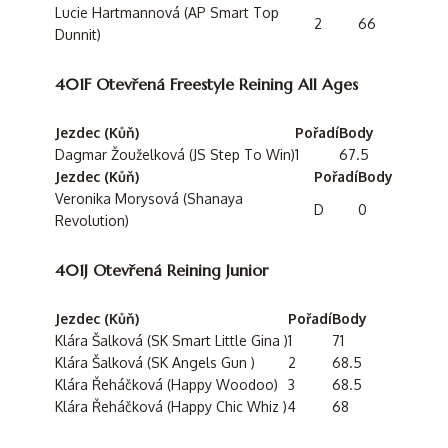
Lucie Hartmannová (AP Smart Top
2
66
Dunnit)
401F Otevřená Freestyle Reining All Ages
Jezdec (Kůň)
Pořadí
Body
Dagmar Žouželková (JS Step To Win)
1
67.5
Jezdec (Kůň)
Pořadí
Body
Veronika Morysová (Shanaya
D
0
Revolution)
401J Otevřená Reining Junior
Jezdec (Kůň)
Pořadí
Body
Klára Šalková (SK Smart Little Gina )
1
71
Klára Šalková (SK Angels Gun )
2
68.5
Klára Řeháčková (Happy Woodoo)
3
68.5
Klára Řeháčková (Happy Chic Whiz )
4
68