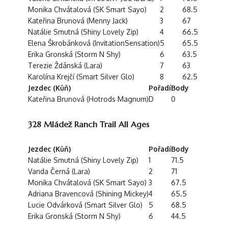
Monika Chvátalová (SK Smart Sayo)
2
68.5
Kateřina Brunová (Menny Jack)
3
67
Natálie Smutná (Shiny Lovely Zip)
4
66.5
Elena Škrobánková (InvitationSensation)
5
65.5
Erika Gronská (Storm N Shy)
6
63.5
Terezie Ždánská (Lara)
7
63
Karolína Krejčí (Smart Silver Glo)
8
62.5
Jezdec (Kůň)
Pořadí
Body
Kateřina Brunová (Hotrods Magnum)
D
0
328 Mládež Ranch Trail All Ages
Jezdec (Kůň)
Pořadí
Body
Natálie Smutná (Shiny Lovely Zip)
1
71.5
Vanda Černá (Lara)
2
71
Monika Chvátalová (SK Smart Sayo)
3
67.5
Adriana Bravencová (Shining Mickey)
4
65.5
Lucie Odvárková (Smart Silver Glo)
5
68.5
Erika Gronská (Storm N Shy)
6
44.5