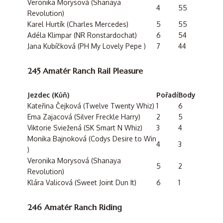
Veronika Morysová (Shanaya
4
55
Revolution)
Karel Hurtík (Charles Mercedes)
5
55
Adéla Klimpar (NR Ronstardochat)
6
54
Jana Kubíčková (PH My Lovely Pepe )
7
44
245 Amatér Ranch Rail Pleasure
Jezdec (Kůň)
Pořadí
Body
Kateřina Čejková (Twelve Twenty Whiz)
1
6
Ema Zajacová (Silver Freckle Harry)
2
5
Viktorie Sviežená (SK Smart N Whiz)
3
4
Monika Bajnoková (Codys Desire to Win
4
3
)
Veronika Morysová (Shanaya
5
2
Revolution)
Klára Valicová (Sweet Joint Dun It)
6
1
246 Amatér Ranch Riding