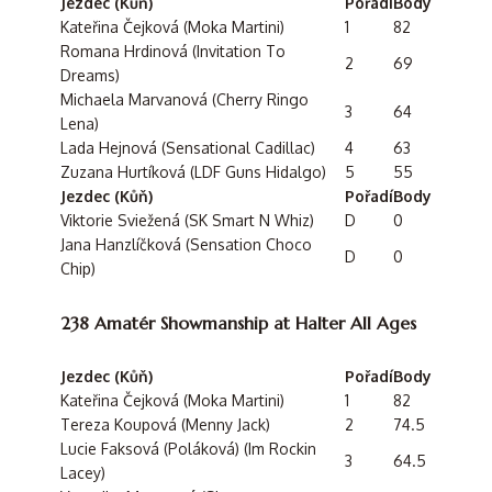
Jezdec (Kůň)
Pořadí
Body
Kateřina Čejková (Moka Martini)
1
82
Romana Hrdinová (Invitation To
2
69
Dreams)
Michaela Marvanová (Cherry Ringo
3
64
Lena)
Lada Hejnová (Sensational Cadillac)
4
63
Zuzana Hurtíková (LDF Guns Hidalgo)
5
55
Jezdec (Kůň)
Pořadí
Body
Viktorie Sviežená (SK Smart N Whiz)
D
0
Jana Hanzlíčková (Sensation Choco
D
0
Chip)
238 Amatér Showmanship at Halter All Ages
Jezdec (Kůň)
Pořadí
Body
Kateřina Čejková (Moka Martini)
1
82
Tereza Koupová (Menny Jack)
2
74.5
Lucie Faksová (Poláková) (Im Rockin
3
64.5
Lacey)