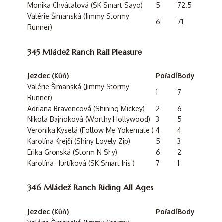
Monika Chvátalová (SK Smart Sayo)
5
72.5
Valérie Šimanská (Jimmy Stormy
6
71
Runner)
345 Mládež Ranch Rail Pleasure
Jezdec (Kůň)
Pořadí
Body
Valérie Šimanská (Jimmy Stormy
1
7
Runner)
Adriana Bravencová (Shining Mickey)
2
6
Nikola Bajnoková (Worthy Hollywood)
3
5
Veronika Kyselá (Follow Me Yokemate )
4
4
Karolína Krejčí (Shiny Lovely Zip)
5
3
Erika Gronská (Storm N Shy)
6
2
Karolína Hurtíková (SK Smart Iris )
7
1
346 Mládež Ranch Riding All Ages
Jezdec (Kůň)
Pořadí
Body