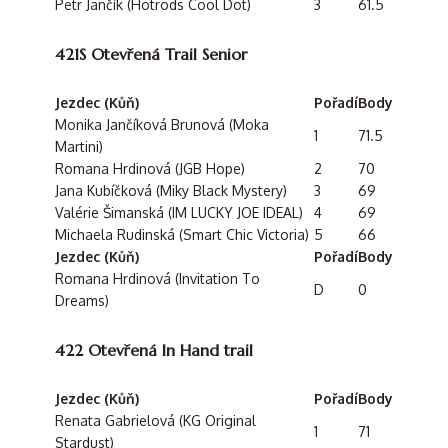
Petr Jančík (Hotrods Cool Dot)
3
61.5
421S Otevřená Trail Senior
Jezdec (Kůň)
Pořadí
Body
Monika Jančíková Brunová (Moka
1
71.5
Martini)
Romana Hrdinová (JGB Hope)
2
70
Jana Kubíčková (Miky Black Mystery)
3
69
Valérie Šimanská (IM LUCKY JOE IDEAL)
4
69
Michaela Rudinská (Smart Chic Victoria)
5
66
Jezdec (Kůň)
Pořadí
Body
Romana Hrdinová (Invitation To
D
0
Dreams)
422 Otevřená In Hand trail
Jezdec (Kůň)
Pořadí
Body
Renata Gabrielová (KG Original
1
71
Stardust)