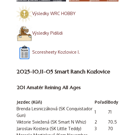
Výsledky WRC HOBBY
Výsledky Pidilidi
Scoresheety Kozlovice I.
2025-10,11-05 Smart Ranch Kozlovice
201 Amatér Reining All Ages
Jezdec (Kůň)
Pořadí
Body
Brenda Lesniczáková (SK Conquistador
1
71
Gun)
Viktorie Sviežená (SK Smart N Whiz)
2
70.5
Jaroslav Kostera (SK Little Teddy)
3
70