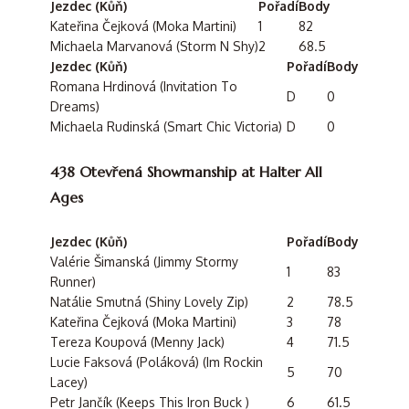
Jezdec (Kůň)
Pořadí
Body
Kateřina Čejková (Moka Martini)
1
82
Michaela Marvanová (Storm N Shy)
2
68.5
Jezdec (Kůň)
Pořadí
Body
Romana Hrdinová (Invitation To
D
0
Dreams)
Michaela Rudinská (Smart Chic Victoria)
D
0
438 Otevřená Showmanship at Halter All
Ages
Jezdec (Kůň)
Pořadí
Body
Valérie Šimanská (Jimmy Stormy
1
83
Runner)
Natálie Smutná (Shiny Lovely Zip)
2
78.5
Kateřina Čejková (Moka Martini)
3
78
Tereza Koupová (Menny Jack)
4
71.5
Lucie Faksová (Poláková) (Im Rockin
5
70
Lacey)
Petr Jančík (Keeps This Iron Buck )
6
61.5