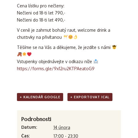
Cena lístku pro nečleny:
Nečleni od 18-ti let 790,-
Nečleni do 18-ti let 490,-
V ceně je zahrnut bohatý raut, welcome drink a
chuťovky na přivítanou
Těšíme se na Vás a děkujeme, že jezdíte s námi
Vstupenky objednávejte v odkazu níže
https://forms.gle/9x12ru2KTPAeatoG9
+ KALENDÁŘ GOOGLE
+ EXPORTOVAT ICAL
Podrobnosti
Datum:
14 února
Čas:
17:00 - 23:30