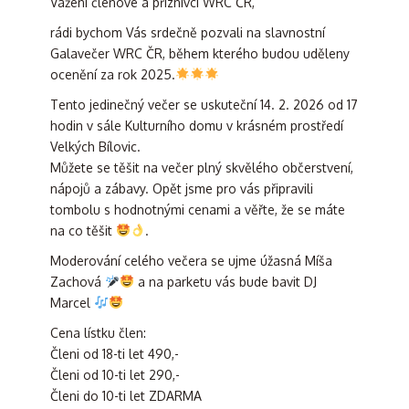
Vážení členové a příznivci WRC ČR,
rádi bychom Vás srdečně pozvali na slavnostní
Galavečer WRC ČR, během kterého budou uděleny
ocenění za rok 2025.
Tento jedinečný večer se uskuteční 14. 2. 2026 od 17
hodin v sále Kulturního domu v krásném prostředí
Velkých Bílovic.
Můžete se těšit na večer plný skvělého občerstvení,
nápojů a zábavy. Opět jsme pro vás připravili
tombolu s hodnotnými cenami a věřte, že se máte
na co těšit
.
Moderování celého večera se ujme úžasná Míša
Zachová
a na parketu vás bude bavit DJ
Marcel
Cena lístku člen:
Členi od 18-ti let 490,-
Členi od 10-ti let 290,-
Členi do 10-ti let ZDARMA